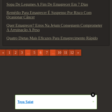
Sopa De Legumes A Fim De Emagrecer Em 7 Dias
Remédio Para Emagrecer É Suspenso Por Risco Com
Ocasionar Câncer
Quer Emagrecer? Erros Na Jejum Conseguem Comprometer
A Arruinação A Peso
Quatro Dietas Mais Eficazes Para Emagrecimento Rápido
«
1
2
3
...
5
6
7
...
10
11
12
»
»
Teya Salat