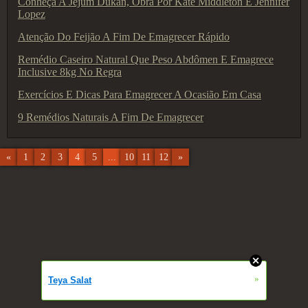
Conheça A Jejum Dukan, Obra Por Kate Middleton E Jennifer
Lopez
Atenção Do Feijão A Fim De Emagrecer Rápido
Remédio Caseiro Natural Que Peso Abdômen E Emagrece
Inclusive 8kg No Regra
Exercícios E Dicas Para Emagrecer A Ocasião Em Casa
9 Remédios Naturais A Fim De Emagrecer
«
1
2
3
4
5
...
10
11
12
»
»
Teya Salat