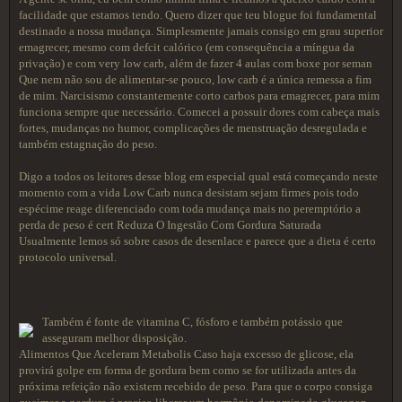
facilidade que estamos tendo. Quero dizer que teu blogue foi fundamental
destinado a nossa mudança. Simplesmente jamais consigo em grau superior
emagrecer, mesmo com defcit calórico (em consequência a míngua da
privação) e com very low carb, além de fazer 4 aulas com boxe por seman
Que nem não sou de alimentar-se pouco, low carb é a única remessa a fim
de mim. Narcisismo constantemente corto carbos para emagrecer, para mim
funciona sempre que necessário. Comecei a possuir dores com cabeça mais
fortes, mudanças no humor, complicações de menstruação desregulada e
também estagnação do peso.
Digo a todos os leitores desse blog em especial qual está começando neste
momento com a vida Low Carb nunca desistam sejam firmes pois todo
espécime reage diferenciado com toda mudança mais no peremptório a
perda de peso é cert Reduza O Ingestão Com Gordura Saturada
Usualmente lemos só sobre casos de desenlace e parece que a dieta é certo
protocolo universal.
Também é fonte de vitamina C, fósforo e também potássio que
asseguram melhor disposição.
Alimentos Que Aceleram Metabolis Caso haja excesso de glicose, ela
provirá golpe em forma de gordura bem como se for utilizada antes da
próxima refeição não existem recebido de peso. Para que o corpo consiga