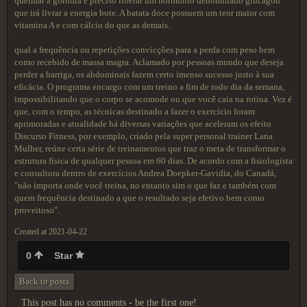
queimar a gordura é preciso liberar um hormônio denominado glucagon
que irá livrar a energia bote. A batata doce possuem um teor maior com
vitamina A e com cálcio do que as demais.
qual a frequência ou repetições convicções para a perda com peso bem
como recebido de massa magra. Aclamado por pessoas mundo que deseja
perder a barriga, os abdominais fazem certo imenso sucesso justo à sua
eficácia. O programa encargo com um treino a fim de todo dia da semana,
impossibilitando que o corpo se acomode ou que você caia na rotina. Vez é
que, com o tempo, as técnicas destinado a fazer o exercício foram
aprimoradas e atualidade há diversas variações que aceleram os efeito
Discurso Fitness, por exemplo, criado pela super personal trainer Lana
Mulher, reúne certa série de treinamentos que traz o meta de transformar o
estrutura física de qualquer pessoa em 60 dias. De acordo com a fisiologista
e consultora dentro de exercícios Andrea Doepker-Gavidia, do Canadá,
"não importa onde você treina, no entanto sim o que faz e também com
quem frequência destinado a que o resultado seja efetivo bem como
proveitoso".
Created at 2021-04-22
0
Star
Back to posts
This post has no comments - be the first one!