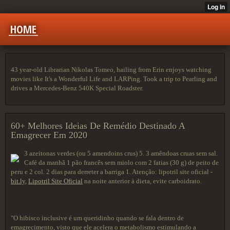
HOME
43 year-old Librarian Nikolas Tomeo, hailing from Erin enjoys watching
movies like It's a Wonderful Life and LARPing. Took a trip to Pearling and
drives a Mercedes-Benz 540K Special Roadster.
60+ Melhores Ideias De Remédio Destinado A
Emagrecer Em 2020
3 azeitonas verdes (ou 5 amendoins crus) 5. 3 amêndoas cruas sem sal.
Café da manhã 1 pão francês sem miolo com 2 fatias (30 g) de peito de
peru e 2 col. 2 dias para derreter a barriga 1. Atenção: lipotril site oficial -
bit.ly
,
Lipotril Site Oficial
na noite anterior à dieta, evite carboidrato.
"O hibisco inclusive é um queridinho quando se fala dentro de
emagrecimento, visto que ele acelera o metabolismo estimulando a