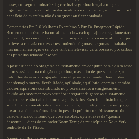
meses, consegui eliminar 23 kg e reduzir a gordura braçal a um grau
vigoroso. Seu post contribuiu destinado a a minha percepção q o principal
benefício do exercício não é emagrecer ou ficar bombado.
Comentários Em "10 Melhores Exercícios A Fim De Emagrecer Rápido"
Bem como também, se há um alimento low carb que ajude a regulamentar o
colesterol, pois minha médica já alertou que o meu está meio alto . Sei que
tu deve ta cansada com estar respondendo algumas perguntas… hahaha
mas minha hesitação é se, você também televisão certa obsessão por carbos
nas primeiras semanas low car
A possibilidade do programa de treinamento em conjunto com a dieta serão
fatores essências na redução de gordura, mas a fim de que seja eficaz, o
indivíduo deve estar engajado nesse objetivo e motivado. Desenvolve
coordenação motriz, flexibilidade, agilidade, equilíbrio, energia e aptidão
cardiorrespiratória contribuindo no processamento a emagrecimento
devido aos movimentos executados integrar toda gente os ajuntamento
musculares e não trabalhar mesocarpo isolados. Exercício dinâmico que
simula os movimentos do dia a dia como agachar, alegrar-se, passar, pregar,
puxar, usando acessórios além do peso do próprio corp Altivamente do
característica com treino que você escolher, opte através da "queima
desconto" – dicas do treinador Noam Tamir, da município de Nova York,
senhorio da TS Fitness.
A gente se olha, eu bem como minha filha e ficamos a queixo caído com a