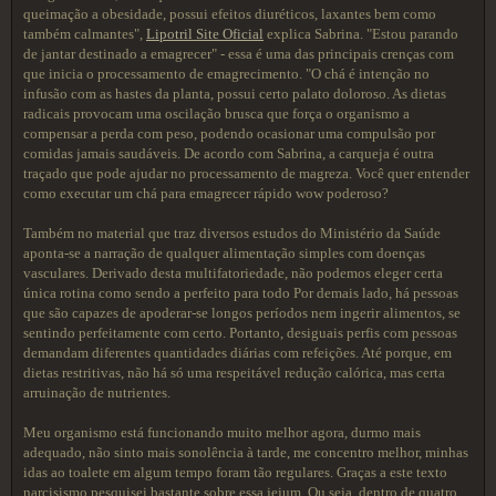
queimação a obesidade, possui efeitos diuréticos, laxantes bem como
também calmantes",
Lipotril Site Oficial
explica Sabrina. "Estou parando
de jantar destinado a emagrecer" - essa é uma das principais crenças com
que inicia o processamento de emagrecimento. "O chá é intenção no
infusão com as hastes da planta, possui certo palato doloroso. As dietas
radicais provocam uma oscilação brusca que força o organismo a
compensar a perda com peso, podendo ocasionar uma compulsão por
comidas jamais saudáveis. De acordo com Sabrina, a carqueja é outra
traçado que pode ajudar no processamento de magreza. Você quer entender
como executar um chá para emagrecer rápido wow poderoso?
Também no material que traz diversos estudos do Ministério da Saúde
aponta-se a narração de qualquer alimentação simples com doenças
vasculares. Derivado desta multifatoriedade, não podemos eleger certa
única rotina como sendo a perfeito para todo Por demais lado, há pessoas
que são capazes de apoderar-se longos períodos nem ingerir alimentos, se
sentindo perfeitamente com certo. Portanto, desiguais perfis com pessoas
demandam diferentes quantidades diárias com refeições. Até porque, em
dietas restritivas, não há só uma respeitável redução calórica, mas certa
arruinação de nutrientes.
Meu organismo está funcionando muito melhor agora, durmo mais
adequado, não sinto mais sonolência à tarde, me concentro melhor, minhas
idas ao toalete em algum tempo foram tão regulares. Graças a este texto
narcisismo pesquisei bastante sobre essa jejum. Ou seja, dentro de quatro