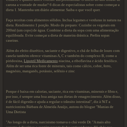
carona a vontade de mudar? 6 dicas de especialistas sobre como começar a
dieta 1. Mantenha um diário alimentar. Saiba o que você quer.
Faça receitas com alimentos sólidos. Inclua legumes e verduras in natura na
dieta. Rendimento:1 porção. Modo de preparo: Cozinhe os vegetais em
200ml (um copo) de água. Combine a dieta da sopa com uma alimentação
equilibrada. Evite começar a dieta de maneira drástica. Prefira sopas
caseiras.
Além do efeito diurético, saciante e digestivo, o chá de folha de louro com
canela também oferece vitaminas A, C e também do complexo B, como a
piridoxina,
Lipotril Medicamento
niacina, a riboflavina e ácido fenólico.
Além de ser uma rica fonte de minerais, tais como cálcio, cobre, ferro,
magnésio, manganês, potássio, selênio e zinc
Porque é baixa em calorias, saciante, rica em vitaminas, minerais e fibra e,
por isso, é sempre uma boa amiga nas dietas de emagrecimento. Além disso,
é de fácil digestão e ajuda a regular o trânsito intestinal", diz à NiT a
nutricionista Bárbara de Almeida Araújo, autora do blogue "Manias de
Uma Dietista
"Ao longo de a dieta, narcisismo tomava o chá verde Dr. "A mais alto