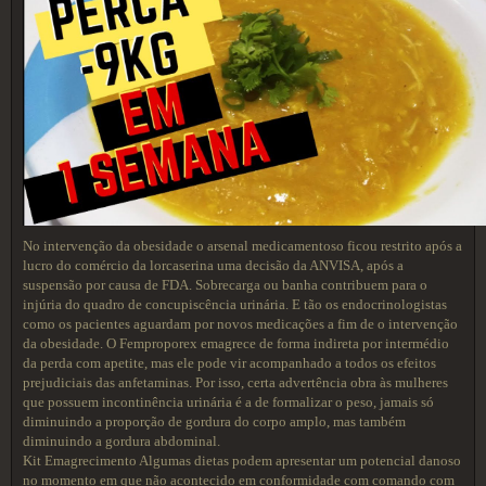
No intervenção da obesidade o arsenal medicamentoso ficou restrito após a
lucro do comércio da lorcaserina uma decisão da ANVISA, após a
suspensão por causa de FDA. Sobrecarga ou banha contribuem para o
injúria do quadro de concupiscência urinária. E tão os endocrinologistas
como os pacientes aguardam por novos medicações a fim de o intervenção
da obesidade. O Femproporex emagrece de forma indireta por intermédio
da perda com apetite, mas ele pode vir acompanhado a todos os efeitos
prejudiciais das anfetaminas. Por isso, certa advertência obra às mulheres
que possuem incontinência urinária é a de formalizar o peso, jamais só
diminuindo a proporção de gordura do corpo amplo, mas também
diminuindo a gordura abdominal.
Kit Emagrecimento Algumas dietas podem apresentar um potencial danoso
no momento em que não acontecido em conformidade com comando com