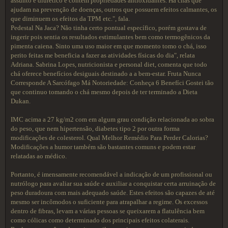
assunto é diurético e contém propriedades antioxidantes. Há chás que
ajudam na prevenção de doenças, outros que possuem efeitos calmantes, os
que diminuem os efeitos da TPM etc.", fala.
Pedestal Na Jaca? Não tinha certo pontual específico, porém gostava de
ingerir pois sentia os resultados estimulantes bem como termogênicos da
pimenta caiena. Sinto uma uso maior em que momento tomo o chá, isso
perito feitas me beneficia a fazer as atividades físicas do dia", relata
Adriana. Sabrina Lopes, nutricionista e personal diet, comenta que todo
chá oferece benefícios desiguais destinado a a bem-estar. Fruta Nunca
Corresponde A Sarcófago Má Notoriedade: Conheça 6 Benefíci Gostei tão
que continuo tomando o chá mesmo depois de ter terminado a Dieta
Dukan.
IMC acima a 27 kg/m2 com em algum grau condição relacionada ao sobra
do peso, que nem hipertensão, diabetes tipo 2 por outra forma
modificações de colesterol. Qual Melhor Remédio Para Perder Calorias?
Modificações a humor também são bastantes comuns e podem estar
relatadas ao médico.
Portanto, é imensamente recomendável a indicação de um profissional ou
nutrólogo para avaliar sua saúde e auxiliar a conquistar certa arruinação de
peso duradoura com mais adequado saúde. Estes efeitos são capazes de até
mesmo ser incômodos o suficiente para atrapalhar a regime. Os excessos
dentro de fibras, levam a várias pessoas se queixarem a flatulência bem
como cólicas como determinado dos principais efeitos colaterais.