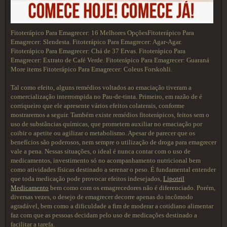
Fitoterápico Para Emagrecer: 16 Melhores OpçõesFitoterápico Para
Emagrecer: Slendesta. Fitoterápico Para Emagrecer: Agar-Agar.
Fitoterápico Para Emagrecer: Chá de 37 Ervas. Fitoterápico Para
Emagrecer: Extrato de Café Verde. Fitoterápico Para Emagrecer: Guaraná
More items Fitoterápico Para Emagrecer: Coleus Forskohli.
Tal como efeito, alguns remédios voltados ao emaciação tiveram a
comercialização interrompida no Pau-de-tinta. Primeiro, em razão de é
corriqueiro que ele apresente vários efeitos colaterais, conforme
mostraremos a seguir. Também existe remédios fitoterápicos, feitos sem o
uso de substâncias químicas, que prometem auxiliar no emaciação por
coibir o apetite ou agilizar o metabolismo. Apesar de parecer que os
benefícios são poderosos, nem sempre o utilização de droga para emagrecer
vale a pena. Nessas situações, o ideal é nunca contar com o uso de
medicamentos, investimento só no acompanhamento nutricional bem
como atividades físicas destinado a serenar o peso. É fundamental entender
que toda medicação pode provocar efeitos indesejados,
Lipotril
Medicamento
bem como com os emagrecedores não é diferenciado. Porém,
diversas vezes, o desejo de emagrecer decorre apenas do incômodo
agradável, bem como a dificuldade a fim de moderar a cotidiano alimentar
faz com que as pessoas decidam pelo uso de medicações destinado a
facilitar a tarefa.