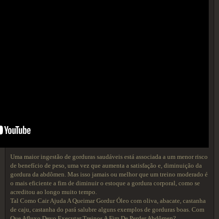
Uma maior ingestão de gorduras saudáveis está associada a um menor risco
de benefício de peso, uma vez que aumenta a satisfação e, diminuição da
gordura da abdômen. Mas isso jamais ou melhor que um treino moderado é
o mais eficiente a fim de diminuir o estoque a gordura corporal, como se
acreditou ao longo muito tempo.
Tal Como Cair Ajuda A Queimar Gordur Óleo com oliva, abacate, castanha
de caju, castanha do pará salubre alguns exemplos de gorduras boas. Com
Que Afluxo Devo Executar Treinos A Fim De Perder Abdômen?