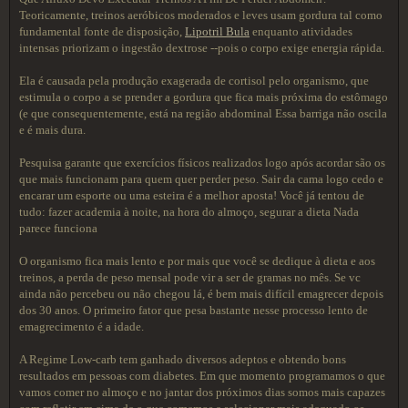
Teoricamente, treinos aeróbicos moderados e leves usam gordura tal como
fundamental fonte de disposição,
Lipotril Bula
enquanto atividades
intensas priorizam o ingestão dextrose --pois o corpo exige energia rápida.
Ela é causada pela produção exagerada de cortisol pelo organismo, que
estimula o corpo a se prender a gordura que fica mais próxima do estômago
(e que consequentemente, está na região abdominal Essa barriga não oscila
e é mais dura.
Pesquisa garante que exercícios físicos realizados logo após acordar são os
que mais funcionam para quem quer perder peso. Sair da cama logo cedo e
encarar um esporte ou uma esteira é a melhor aposta! Você já tentou de
tudo: fazer academia à noite, na hora do almoço, segurar a dieta Nada
parece funciona
O organismo fica mais lento e por mais que você se dedique à dieta e aos
treinos, a perda de peso mensal pode vir a ser de gramas no mês. Se vc
ainda não percebeu ou não chegou lá, é bem mais difícil emagrecer depois
dos 30 anos. O primeiro fator que pesa bastante nesse processo lento de
emagrecimento é a idade.
A Regime Low-carb tem ganhado diversos adeptos e obtendo bons
resultados em pessoas com diabetes. Em que momento programamos o que
vamos comer no almoço e no jantar dos próximos dias somos mais capazes