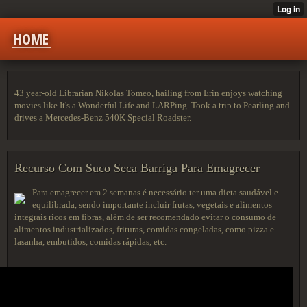
HOME
43 year-old Librarian Nikolas Tomeo, hailing from Erin enjoys watching
movies like It's a Wonderful Life and LARPing. Took a trip to Pearling and
drives a Mercedes-Benz 540K Special Roadster.
Recurso Com Suco Seca Barriga Para Emagrecer
Para emagrecer em 2 semanas é necessário ter uma dieta saudável e
equilibrada, sendo importante incluir frutas, vegetais e alimentos
integrais ricos em fibras, além de ser recomendado evitar o consumo de
alimentos industrializados, frituras, comidas congeladas, como pizza e
lasanha, embutidos, comidas rápidas, etc.