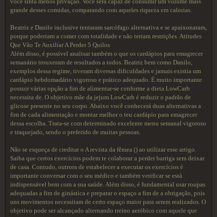
você sinta menos privação. Você será capaz de consumir um volume mais
grande desses comidas, comparando com aqueles riqueza em calorias.
Beatriz e Danilo inclusive tentaram sarcófago alternativa e se apaixonaram,
porque poderiam a comer com totalidade e não teriam restrições. Atitudes
Que Vão Te Auxiliar A Perder 5 Quilos
Além disso, é possível analisar também o que os cardápios para emagrecer
semanário trouxeram de resultados a todos. Beatriz bem como Danilo,
exemplos dessa regime, tiveram diversas dificuldades e jamais existia um
cardápio hebdomadário vigoroso e prático adequado. É muito importante
possuir várias opção a fim de alimentar-se conforme a dieta LowCarb
necessita de. O objetivo mãe da jejum LowCarb é reduzir o padrão de
glicose presente no seu corpo. Abaixo você conhecerá duas alternativas a
fim de cada alimentação e montar melhor o teu cardápio para emagrecer
dessa escolha. Trata-se com determinado excelente menu semanal vigoroso
e traquejado, sendo o preferido de muitas pessoas.
Não se esqueça de creditar o A revista da fêmea () ao utilizar esse artigo.
Saiba que certos exercícios podem te colaborar a perder barriga sem deixar
de casa. Contudo, outrora de estabelecer a executar os exercícios é
importante conversar com o seu médico e também verificar se está
indispensável bem com a sua saúde. Além disso, é fundamental usar roupas
adequadas a fim de ginástica e preparar o espaço a fim de a obrigação, pois
uns movimentos necessitam de certo espaço maior para serem realizados. O
objetivo pode ser alcançado alternando treino aeróbico com aquele que