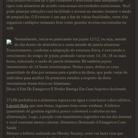
com refletir em cima de o que comemos e selecionar mais adequado os
tipos com alimentos de acordo com nossas necessidades nutricionais. Você
pode planejar refeições com facilidade e acessar no mesmo instante o modo
de prepará-las. O Evernote é um app a fim de várias finalidades, entre elas
organizar cardápios semanais bem como guardar receitas encontradas na
web.
Normalmente, inicia-se praticando um jejum 12/12, ou seja, metade
do dia dentro de abstinência e outra metade de janela alimentar.
Posteriormente, conforme a adaptação do estrutura física, é executado o
crescimento do tempo de jejum, podendo variar entre 14, 16, 18 ou mais
horas, reduzindo o sazão de janela alimentar. Há também jejuns
intermitentes de 24 horas ininterruptas. Nestes casos, define-se certa
quantidade de dias por semana para a prática da dieta, que pode variar de
indivíduo para mulher. Os primeiros estudos a respeito da dieta
intermitente foram feitos no Islamismo.
Dicas A Fim De Emagrecer E Perder Barriga Em Grau Superior Acelerado
37) Dê preferência a alimentos riqueza em água e com baixo valor calórico,
Lipotril Bula
que nem frutas, legumes bem como verduras. A inferior
quantidade de gordura significa pouco colesterol e calorias na sua
alimentação. Logo, a porção com mantimento ingeridos em um dia diminui
e você consome menos calorias. Alimentos Destinado A Emagrecer Com
Saúde
Minuto a folheto realizada na Obesity Society, certo vai fazer com que